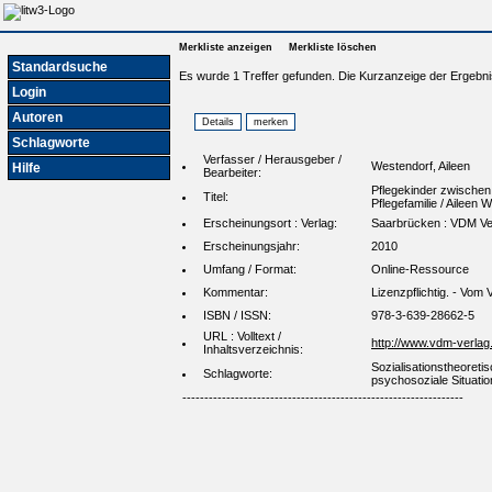
Merkliste anzeigen
Merkliste löschen
Standardsuche
Es wurde 1 Treffer gefunden. Die Kurzanzeige der Ergebni
Login
Autoren
Schlagworte
Verfasser / Herausgeber /
Westendorf, Aileen
Hilfe
Bearbeiter:
Pflegekinder zwischen
Titel:
Pflegefamilie / Aileen 
Erscheinungsort : Verlag:
Saarbrücken : VDM Ver
Erscheinungsjahr:
2010
Umfang / Format:
Online-Ressource
Kommentar:
Lizenzpflichtig. - Vo
ISBN / ISSN:
978-3-639-28662-5
URL : Volltext /
http://www.vdm-verlag
Inhaltsverzeichnis:
Sozialisationstheoreti
Schlagworte:
psychosoziale Situatio
----------------------------------------------------------------