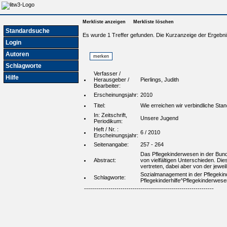
Merkliste anzeigen
Merkliste löschen
Standardsuche
Es wurde 1 Treffer gefunden. Die Kurzanzeige der Ergebni
Login
Autoren
Schlagworte
Verfasser /
Hilfe
Herausgeber /
Pierlings, Judith
Bearbeiter:
Erscheinungsjahr:
2010
Titel:
Wie erreichen wir verbindliche Sta
In: Zeitschrift,
Unsere Jugend
Periodikum:
Heft / Nr. :
6 / 2010
Erscheinungsjahr:
Seitenangabe:
257 - 264
Das Pflegekinderwesen in der Bunde
Abstract:
von vielfältigen Unterschieden. Die
vertreten, dabei aber von der jewe
Sozialmanagement in der Pflegekind
Schlagworte:
Pflegekinderhilfe^Pflegekinderwese
----------------------------------------------------------------