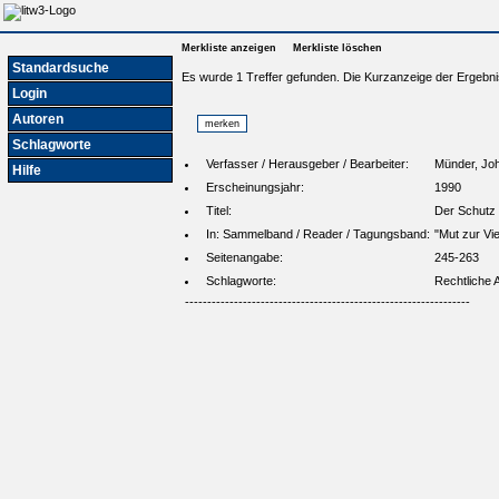
Merkliste anzeigen
Merkliste löschen
Standardsuche
Es wurde 1 Treffer gefunden. Die Kurzanzeige der Ergebni
Login
Autoren
Schlagworte
Verfasser / Herausgeber / Bearbeiter:
Münder, Jo
Hilfe
Erscheinungsjahr:
1990
Titel:
Der Schutz 
In: Sammelband / Reader / Tagungsband:
"Mut zur Vi
Seitenangabe:
245-263
Schlagworte:
Rechtliche 
----------------------------------------------------------------