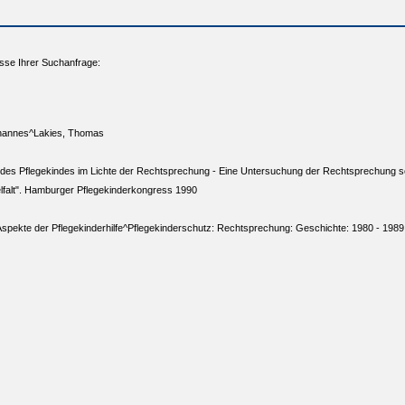
sse Ihrer Suchanfrage:
hannes^Lakies, Thomas
des Pflegekindes im Lichte der Rechtsprechung - Eine Untersuchung der Rechtsprechung se
elfalt". Hamburger Pflegekinderkongress 1990
Aspekte der Pflegekinderhilfe^Pflegekinderschutz: Rechtsprechung: Geschichte: 1980 - 1989