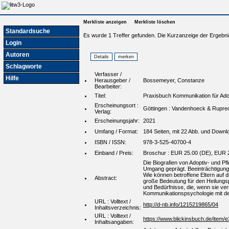
Merkliste anzeigen
Merkliste löschen
Standardsuche
Es wurde 1 Treffer gefunden. Die Kurzanzeige der Ergebni
Login
Autoren
Schlagworte
Verfasser /
Hilfe
Herausgeber /
Bossemeyer, Constanze
Bearbeiter:
Titel:
Praxisbuch Kommunikation für Adop
Erscheinungsort :
Göttingen : Vandenhoeck & Rupre
Verlag:
Erscheinungsjahr:
2021
Umfang / Format:
184 Seiten, mit 22 Abb. und Downl
ISBN / ISSN:
978-3-525-40700-4
Einband / Preis:
Broschur : EUR 25.00 (DE), EUR 
Die Biografien von Adoptiv- und P
Umgang geprägt. Beeinträchtigunge
Wie können betroffene Eltern auf d
Abstract:
große Bedeutung für den Heilungspr
und Bedürfnisse, die, wenn sie ver
Kommunikationspsychologie mit de
URL : Volltext /
http://d-nb.info/1215219865/04
Inhaltsverzeichnis:
URL : Volltext /
https://www.blickinsbuch.de/ite
Inhaltsangaben: