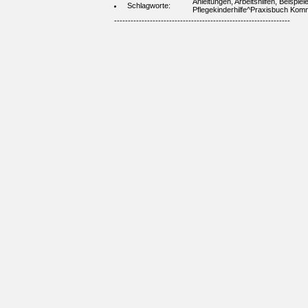
Anleitungen, Arbeitshilfen, Beispie
Schlagworte:
Pflegekinderhilfe^Praxisbuch Kom
----------------------------------------------------------------