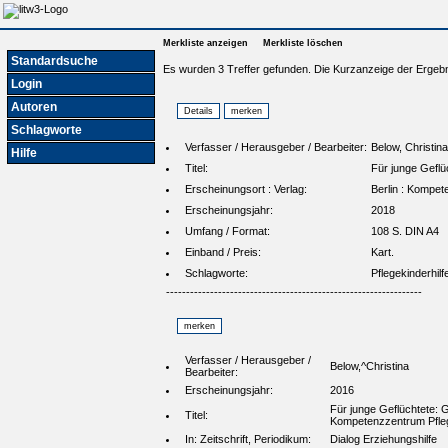
Merkliste anzeigen
Merkliste löschen
Standardsuche
Es wurden 3 Treffer gefunden. Die Kurzanzeige der Ergebn
Login
Autoren
Schlagworte
Verfasser / Herausgeber / Bearbeiter:
Below, Christin
Hilfe
Titel:
Für junge Geflü
Erscheinungsort : Verlag:
Berlin : Kompet
Erscheinungsjahr:
2018
Umfang / Format:
108 S. DIN A4
Einband / Preis:
Kart.
Schlagworte:
Pflegekinderhilf
----------------------------------------------------------------
Verfasser / Herausgeber /
Below,^Christina
Bearbeiter:
Erscheinungsjahr:
2016
Für junge Geflüchtete: 
Titel:
Kompetenzzentrum Pfleg
In: Zeitschrift, Periodikum:
Dialog Erziehungshilfe