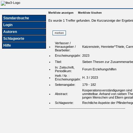
Merkliste anzeigen
Merkliste löschen
Standardsuche
Es wurde 1 Treffer gefunden. Die Kurzanzeige der Ergebni
Login
Autoren
Schlagworte
Verfasser /
Hilfe
Herausgeber /
Katzenstein, Henriette^Thiele, Car
Bearbeiter:
Erscheinungsjahr:
2023
Titel:
Sieben Thesen zur Zusammenarbeit
In: Zeitschrift,
Forum Erziehungshilfen
Periodikum:
Heft / Nr. :
H. 3 / 2023
Erscheinungsjahr:
Seitenangabe:
179 - 182
Kooperationsverständigungen sind 
Abstract:
unmittelbar. Anhand von sieben The
jungen Menschen und Eltern gestalt
Schlagworte:
Rechtliche Aspekte der Pflinderheg
----------------------------------------------------------------