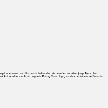
legekinderwesen und Vormundschaft – aber sie betreffen vor allem junge Menschen
ckelt wurden, macht der folgende Beitrag Vorschläge, wie dies partizipativ im Sinne der