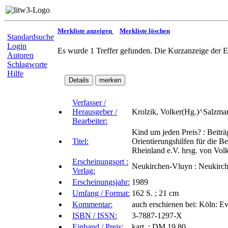
Merkliste anzeigen
Merkliste löschen
Standardsuche
Login
Es wurde 1 Treffer gefunden. Die Kurzanzeige der E
Autoren
Schlagworte
Hilfe
Verfasser /
Herausgeber /
Krolzik, Volker(Hg.)^Salzma
Bearbeiter:
Kind um jeden Preis? : Beitr
Titel:
Orientierungshilfen für die B
Rheinland e.V. hrsg. von Vol
Erscheinungsort :
Neukirchen-Vluyn : Neukirch
Verlag:
Erscheinungsjahr:
1989
Umfang / Format:
162 S. ; 21 cm
Kommentar:
auch erschienen bei: Köln: E
ISBN / ISSN:
3-7887-1297-X
Einband / Preis:
kart. : DM 19.80