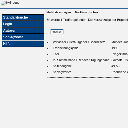
Merkliste anzeigen
Merkliste löschen
Standardsuche
Es wurde 1 Treffer gefunden. Die Kurzanzeige der Ergebni
Login
Autoren
Schlagworte
Verfasser / Herausgeber / Bearbeiter:
Münder, Jo
Hilfe
Erscheinungsjahr:
1990
Titel:
Pflegekinds
In: Sammelband / Reader / Tagungsband:
Güthoff, Fri
Seitenangabe:
49-53
Schlagworte:
Rechtliche 
----------------------------------------------------------------