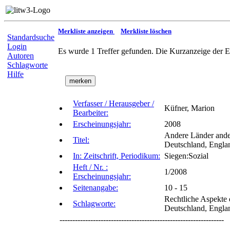
Merkliste anzeigen
Merkliste löschen
Standardsuche
Login
Es wurde 1 Treffer gefunden. Die Kurzanzeige der E
Autoren
Schlagworte
Hilfe
Verfasser / Herausgeber /
Küfner, Marion
Bearbeiter:
Erscheinungsjahr:
2008
Andere Länder ander
Titel:
Deutschland, Engla
In: Zeitschrift, Periodikum:
Siegen:Sozial
Heft / Nr. :
1/2008
Erscheinungsjahr:
Seitenangabe:
10 - 15
Rechtliche Aspekte 
Schlagworte:
Deutschland, Engla
----------------------------------------------------------------