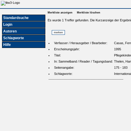
Merkliste anzeigen
Merkliste löschen
Standardsuche
Es wurde 1 Treffer gefunden. Die Kurzanzeige der Ergebni
Login
Autoren
Schlagworte
Verfasser / Herausgeber / Bearbeiter:
Casas, Fer
Hilfe
Erscheinungsjahr:
1995
Titel:
Pflegekinde
In: Sammelband / Reader / Tagungsband:
Thelen, Han
Seitenangabe:
175 - 183
Schlagworte:
Internation
----------------------------------------------------------------