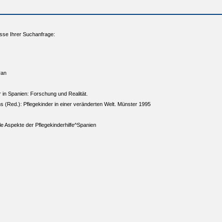
sse Ihrer Suchanfrage:
ran
r in Spanien: Forschung und Realität.
s (Red.): Pflegekinder in einer veränderten Welt. Münster 1995
ale Aspekte der Pflegekinderhilfe^Spanien