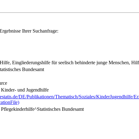
Ergebnisse Ihrer Suchanfrage:
Hilfe, Eingliederungshilfe für seelisch behinderte junge Menschen, Hilfe
tatistisches Bundesamt
urce
r Kinder- und Jugendhilfe
estatis.de/DE/Publikationen/Thematisch/Soziales/KinderJugendhilfe/E
ationFile)
r Pflegekinderhilfe^Statistisches Bundesamt