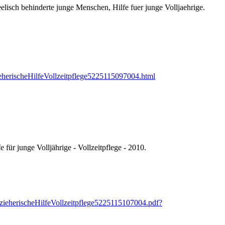
seelisch behinderte junge Menschen, Hilfe fuer junge Volljaehrige.
ieherischeHilfeVollzeitpflege5225115097004.html
 für junge Volljährige - Vollzeitpflege - 2010.
rzieherischeHilfeVollzeitpflege5225115107004.pdf?