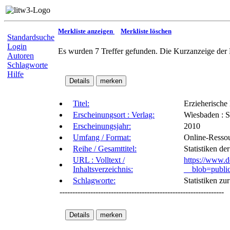
Merkliste anzeigen
Merkliste löschen
Standardsuche
Login
Es wurden 7 Treffer gefunden. Die Kurzanzeige der 
Autoren
Schlagworte
Hilfe
Titel:
Erzieherische 
Erscheinungsort : Verlag:
Wiesbaden : S
Erscheinungsjahr:
2010
Umfang / Format:
Online-Resso
Reihe / Gesamttitel:
Statistiken de
URL : Volltext /
https://www.d
Inhaltsverzeichnis:
__blob=public
Schlagworte:
Statistiken zu
----------------------------------------------------------------