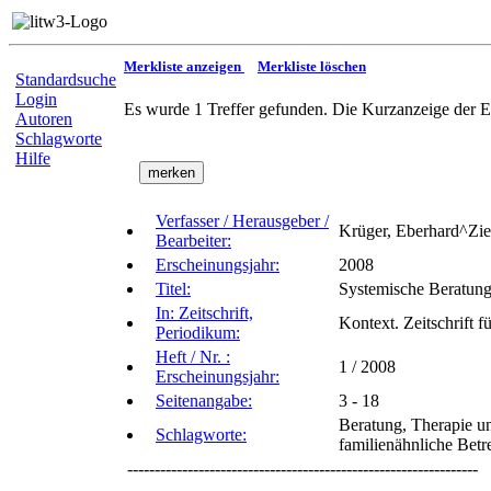
Merkliste anzeigen
Merkliste löschen
Standardsuche
Login
Es wurde 1 Treffer gefunden. Die Kurzanzeige der E
Autoren
Schlagworte
Hilfe
Verfasser / Herausgeber /
Krüger, Eberhard^Zieb
Bearbeiter:
Erscheinungsjahr:
2008
Titel:
Systemische Beratung 
In: Zeitschrift,
Kontext. Zeitschrift 
Periodikum:
Heft / Nr. :
1 / 2008
Erscheinungsjahr:
Seitenangabe:
3 - 18
Beratung, Therapie un
Schlagworte:
familienähnliche Bet
----------------------------------------------------------------