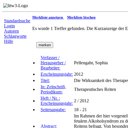
Merkliste anzeigen
Merkliste löschen
Standardsuche
Login
Es wurde 1 Treffer gefunden. Die Kurzanzeige der E
Autoren
Schlagworte
Hilfe
Verfasser /
Herausgeber /
Pellengahr, Sophia
Bearbeiter:
Erscheinungsjahr:
2012
Titel:
Die Wirksamkeit des Therapeu
In: Zeitschrift,
Therapeutisches Reiten
Periodikum:
Heft / Nr. :
2 / 2012
Erscheinungsjahr:
Seitenangabe:
18 - 21
Im Rahmen der hier vorgestel
fetalem Alkoholsyndrom zu d
Abstract:
Reitens befragt. Von besonder