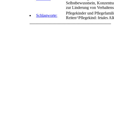
Selbstbewusstsein, Konzentra
zur Linderung von Verhaltensa
Pflegekinder und Pflegefamil
Schlagworte:
Reiten^Pflegekind: fetales A
----------------------------------------------------------------