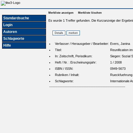
Merkliste anzeigen
Merkliste löschen
Standardsuche
Es wurde 1 Treffer gefunden. Die Kurzanzeige der Ergebni
Login
Autoren
Schlagworte
Verfasser / Herausgeber / Bearbeiter:
Evers, Janina
Hilfe
Titel:
Reunification i
In: Zeitschrift, Periodikum:
Siegen: Sozial 
Heft / Nr. : Erscheinungsjahr:
1 / 2008
ISBN / ISSN:
0949-5673
Rubriken / Inhalt:
Rueckfuehrung
Schlagworte:
Internationale 
----------------------------------------------------------------