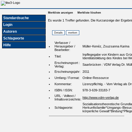
Merkliste anzeigen
Merkliste löschen
Standardsuche
Es wurde 1 Treffer gefunden. Die Kurzanzeige der Ergebni
Login
Autoren
Schlagworte
Verfasser /
Hilfe
Herausgeber /
Müller-Kenéz, Zsuzsanna Karina
Bearbeiter:
Inpflegegabe von Kindern aus Grün
Titel:
Identitätsbildung des Kindes bei 
Erscheinungsort :
Saarbrücken : VDM Verlag Dr. Müll
Verlag:
Erscheinungsjahr:
2011
Umfang / Format:
Online-Ressource
Kommentar:
Lizenzpflichtig. - Vom Verlag als
ISBN / ISSN:
978-3-639-33183-7
URL : Volltext /
http://www.vdm-verlag.de
Inhaltsverzeichnis:
Sozialisationstheoretische Grundl
Schlagworte:
Herkunftsfamilie^Umgangs-/Besuch
körperliche Gewalt^Bindung^Pflege
----------------------------------------------------------------