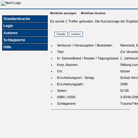
Merkliste anzeigen
Merkliste löschen
Standardsuche
Es wurde 1 Treffer gefunden. Die Kurzanzeige der Ergebni
Login
Autoren
Schlagworte
Verfasser / Herausgeber / Bearbeiter:
Nienstedt, 
Hilfe
Titel:
Zur Verarbe
In: Sammelband / Reader / Tagungsband:
1. Jahrbuch
Korp. Autoren:
Stiftung zu
Ort:
Idstein
Erscheinungsort : Verlag:
Schulz-Kirc
Erscheinungsjahr:
1998
Seiten:
52-65
ISBN / ISSN:
3-8248-039
Schlagworte:
Trauma^Ver
----------------------------------------------------------------