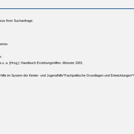
sse Ihrer Suchanfrage:
Benno
e.
ra u. a. [Hrsg.]: Handbuch Erziehungshilfen. Münster 2001
rhilfe im System der Kinder- und Jugendhilfe^Fachpolitische Grundlagen und Entwicklungen^Vo