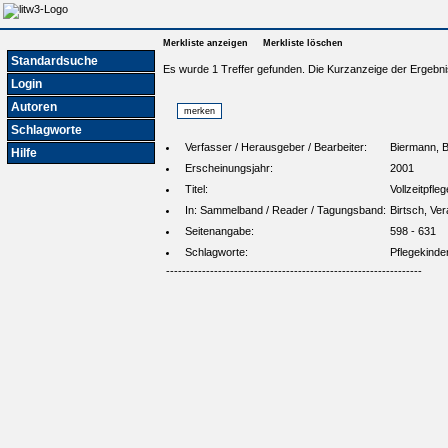
Merkliste anzeigen
Merkliste löschen
Standardsuche
Es wurde 1 Treffer gefunden. Die Kurzanzeige der Ergebni
Login
Autoren
Schlagworte
Verfasser / Herausgeber / Bearbeiter:
Biermann, 
Hilfe
Erscheinungsjahr:
2001
Titel:
Vollzeitpfleg
In: Sammelband / Reader / Tagungsband:
Birtsch, Ve
Seitenangabe:
598 - 631
Schlagworte:
Pflegekinde
----------------------------------------------------------------