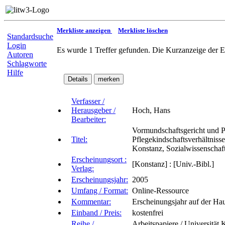
Merkliste anzeigen
Merkliste löschen
Standardsuche
Login
Es wurde 1 Treffer gefunden. Die Kurzanzeige der E
Autoren
Schlagworte
Hilfe
Verfasser /
Herausgeber /
Hoch, Hans
Bearbeiter:
Vormundschaftsgericht und Pf
Titel:
Pflegekindschaftsverhältniss
Konstanz, Sozialwissenschaf
Erscheinungsort :
[Konstanz] : [Univ.-Bibl.]
Verlag:
Erscheinungsjahr:
2005
Umfang / Format:
Online-Ressource
Kommentar:
Erscheinungsjahr auf der Hau
Einband / Preis:
kostenfrei
Reihe /
Arbeitspapiere / Universität