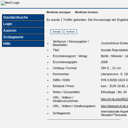
Merkliste anzeigen
Merkliste löschen
Standardsuche
Es wurde 1 Treffer gefunden. Die Kurzanzeige der Ergebni
Login
Autoren
Schlagworte
Verfasser / Herausgeber /
Jockenhövel-Schie
Hilfe
Bearbeiter:
Titel:
Soziale Reproduktio
Erscheinungsort : Verlag:
Berlin ; Münster : Li
Erscheinungsjahr:
2008
Umfang / Format:
184 S. ; 21 cm
Kommentar:
Literaturverz. S. 16
ISBN / ISSN:
978-3-8258-1623-0
Einband / Preis:
kart. : EUR 19.90, sf
Reihe / Gesamttitel:
Ethnologie ; Bd. 34
URL : Volltext /
http://d-nb.info/99
Inhaltsverzeichnis:
URL : Volltext / Inhaltsangaben:
http://deposit.d-
Internationale Aspek
Schlagworte:
Situation^Tansania
----------------------------------------------------------------