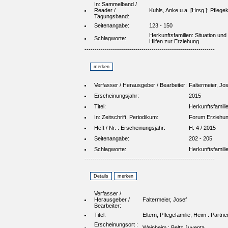
In: Sammelband /
Reader /
Kuhls, Anke u.a. [Hrsg.]: Pflege
Tagungsband:
Seitenangabe:
123 - 150
Herkunftsfamilien: Situation un
Schlagworte:
Hilfen zur Erziehung
----------------------------------------------------------------
Verfasser / Herausgeber / Bearbeiter:
Faltermeier, Jo
Erscheinungsjahr:
2015
Titel:
Herkunftsfamili
In: Zeitschrift, Periodikum:
Forum Erziehun
Heft / Nr. : Erscheinungsjahr:
H. 4 / 2015
Seitenangabe:
202 - 205
Schlagworte:
Herkunftsfamili
----------------------------------------------------------------
Verfasser /
Herausgeber /
Faltermeier, Josef
Bearbeiter:
Titel:
Eltern, Pflegefamilie, Heim : Part
Erscheinungsort :
Weinheim : Beltz Juventa