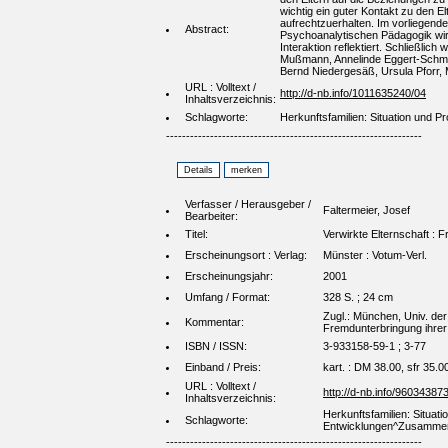
wichtig ein guter Kontakt zu den E
aufrechtzuerhalten. Im vorliegend
Abstract:
Psychoanalytischen Pädagogik wi
Interaktion reflektiert. Schließlic
Mußmann, Annelinde Eggert-Schmi
Bernd Niedergesäß, Ursula Pforr,
URL : Volltext /
http://d-nb.info/1011635240/04
Inhaltsverzeichnis:
Schlagworte:
Herkunftsfamilien: Situation und 
----------------------------------------------------------------
Verfasser / Herausgeber /
Faltermeier, Josef
Bearbeiter:
Titel:
Verwirkte Elternschaft : 
Erscheinungsort : Verlag:
Münster : Votum-Verl.
Erscheinungsjahr:
2001
Umfang / Format:
328 S. ; 24 cm
Zugl.: München, Univ. der
Kommentar:
Fremdunterbringung ihrer 
ISBN / ISSN:
3-933158-59-1 ; 3-77
Einband / Preis:
kart. : DM 38.00, sfr 35.0
URL : Volltext /
http://d-nb.info/96034387
Inhaltsverzeichnis:
Herkunftsfamilien: Situa
Schlagworte:
Entwicklungen^Zusammenar
----------------------------------------------------------------