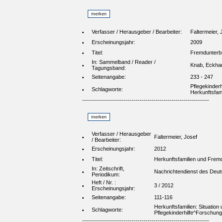
Verfasser / Herausgeber / Bearbeiter:
Faltermeier, 
Erscheinungsjahr:
2009
Titel:
Fremdunterbri
In: Sammelband / Reader /
Knab, Eckhar
Tagungsband:
Seitenangabe:
233 - 247
Pflegekinder
Schlagworte:
Herkunftsfami
----------------------------------------------------------------
Verfasser / Herausgeber
Faltermeier, Josef
/ Bearbeiter:
Erscheinungsjahr:
2012
Titel:
Herkunftsfamilien und Fremd
In: Zeitschrift,
Nachrichtendienst des Deuts
Periodikum:
Heft / Nr. :
3 / 2012
Erscheinungsjahr:
Seitenangabe:
111-116
Herkunftsfamilien: Situatio
Schlagworte:
Pflegekinderhilfe^Forschung 
----------------------------------------------------------------