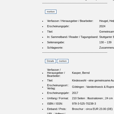
----------------------------------------------------------------
Verfasser / Herausgeber / Bearbeiter:
Heugel, Hel
Erscheinungsjahr:
2024
Titel:
Gemeinsam m
In: Sammelband / Reader / Tagungsband:
Stuttgarter
Seitenangabe:
130 – 139
Schlagworte:
Zusammenarb
----------------------------------------------------------------
Verfasser /
Herausgeber /
Kasper, Bernd
Bearbeiter:
Titel:
Kindeswohl - eine gemeinsame Aufg
Erscheinungsort :
Göttingen : Vandenhoeck & Rupre
Verlag:
Erscheinungsjahr:
2017
Umfang / Format:
210 Seiten : Illustrationen ; 24 cm
ISBN / ISSN:
978-3-525-70238-3
Einband / Preis:
Broschur : circa EUR 23.00 (DE)
URL : Volltext /