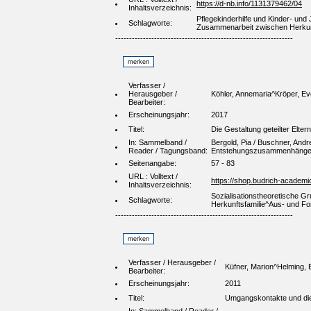
https://d-nb.info/1131379462/04
Inhaltsverzeichnis:
Pflegekinderhilfe und Kinder- u
Schlagworte:
Zusammenarbeit zwischen Herkunft
----------------------------------------------------------------
Verfasser /
Herausgeber /
Köhler, Annemaria^Kröper, E
Bearbeiter:
Erscheinungsjahr:
2017
Titel:
Die Gestaltung geteilter Elter
In: Sammelband /
Bergold, Pia / Buschner, Andre
Reader / Tagungsband:
Entstehungszusammenhänge, H
Seitenangabe:
57 - 83
URL : Volltext /
https://shop.budrich-academ
Inhaltsverzeichnis:
Sozialisationstheoretische G
Schlagworte:
Herkunftsfamilie^Aus- und For
----------------------------------------------------------------
Verfasser / Herausgeber /
Küfner, Marion^Helming, E
Bearbeiter:
Erscheinungsjahr:
2011
Titel:
Umgangskontakte und die