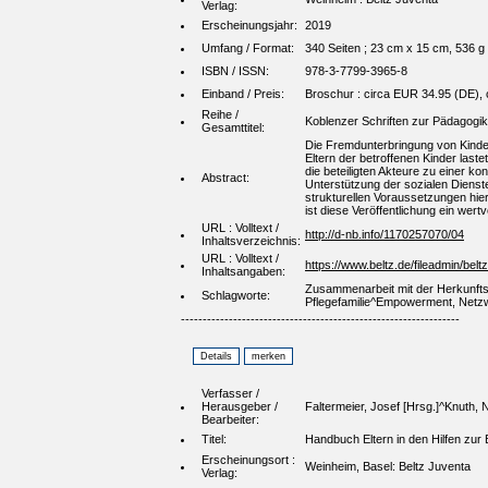
Verlag:
Erscheinungsjahr:
2019
Umfang / Format:
340 Seiten ; 23 cm x 15 cm, 536 g
ISBN / ISSN:
978-3-7799-3965-8
Einband / Preis:
Broschur : circa EUR 34.95 (DE), c
Reihe /
Koblenzer Schriften zur Pädagogik
Gesamttitel:
Die Fremdunterbringung von Kinder
Eltern der betroffenen Kinder last
die beteiligten Akteure zu einer k
Abstract:
Unterstützung der sozialen Diens
strukturellen Voraussetzungen hier
ist diese Veröffentlichung ein wert
URL : Volltext /
http://d-nb.info/1170257070/04
Inhaltsverzeichnis:
URL : Volltext /
https://www.beltz.de/fileadmin/bel
Inhaltsangaben:
Zusammenarbeit mit der Herkunft
Schlagworte:
Pflegefamilie^Empowerment, Netzwe
----------------------------------------------------------------
Verfasser /
Herausgeber /
Faltermeier, Josef [Hrsg.]^Knuth, N
Bearbeiter:
Titel:
Handbuch Eltern in den Hilfen zur 
Erscheinungsort :
Weinheim, Basel: Beltz Juventa
Verlag: