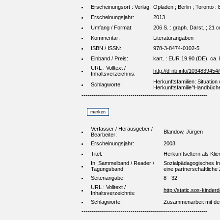
Erscheinungsort : Verlag:
Opladen ; Berlin ; Toronto :
Erscheinungsjahr:
2013
Umfang / Format:
206 S. : graph. Darst. ; 21 
Kommentar:
Literaturangaben
ISBN / ISSN:
978-3-8474-0102-5
Einband / Preis:
kart. : EUR 19.90 (DE), ca. 
URL : Volltext /
http://d-nb.info/1034839454
Inhaltsverzeichnis:
Herkunftsfamilien: Situatio
Schlagworte:
Herkunftsfamilie^Handbücher
----------------------------------------------------------------
Verfasser / Herausgeber /
Blandow, Jürgen
Bearbeiter:
Erscheinungsjahr:
2003
Titel:
Herkunftseltern als Kl
In: Sammelband / Reader /
Sozialpädagogisches Ins
Tagungsband:
eine partnerschaftlich
Seitenangabe:
8 - 32
URL : Volltext /
http://static.sos-kinde
Inhaltsverzeichnis:
Schlagworte:
Zusammenarbeit mit der
----------------------------------------------------------------