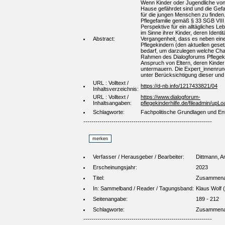
Wenn Kinder oder Jugendliche von i
Hause gefährdet sind und die Gefa
für die jungen Menschen zu finden.
Pflegefamilie gemäß § 33 SGB VIII
Perspektive für ein alltägliches L
im Sinne ihrer Kinder, deren Ident
Abstract:
Vergangenheit, dass es neben eine
Pflegekindern (den aktuellen geset
bedarf, um darzulegen welche Chan
Rahmen des Dialogforums Pflegekin
Anspruch von Eltern, deren Kinder 
untermauern. Die Expert_innenrund
unter Berücksichtigung dieser u
URL : Volltext /
https://d-nb.info/1217433821/04
Inhaltsverzeichnis:
URL : Volltext /
https://www.dialogforum-
Inhaltsangaben:
pflegekinderhilfe.de/fileadmin/u
Schlagworte:
Fachpolitische Grundlagen und En
----------------------------------------------------------------
Verfasser / Herausgeber / Bearbeiter:
Dittmann, A
Erscheinungsjahr:
2023
Titel:
Zusammenarb
In: Sammelband / Reader / Tagungsband:
Klaus Wolf 
Seitenangabe:
189 - 212
Schlagworte:
Zusammenarb
----------------------------------------------------------------