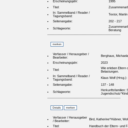
Erscheinungsjahr:
1995
Titel:
Zusammenarbei
In: Sammelband / Reader /
Textor, Martin
Tagungsband:
Seitenangabe:
202 - 217
Zusammenarbei
Schlagworte:
Beratung
----------------------------------------------------------------
Verfasser / Herausgeber /
Berghaus, Michael
Bearbeiter:
Erscheinungsjahr:
2023
Wie erleben Eltern
Titel:
Belastungen.
In: Sammelband / Reader /
Klaus Wolf (Hrsg.):
Tagungsband:
Seitenangabe:
137 - 148
Herkunftsfamilien: 
Schlagworte:
Jugendschutz^Kind
----------------------------------------------------------------
Verfasser / Herausgeber
Bird, Katherine^Hübner, Wo
/ Bearbeiter:
Titel:
Handbuch der Eltern- und Fa