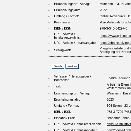
Erscheinungsort : Verlag:
München : GRIN Verl
Erscheinungsjahr:
2022
Umfang / Format:
Online-Ressource, 11
Kommentar:
Vom Verlag als Druck
ISBN / ISSN:
978-3-346-84297-8
URL : Volltext /
https://www.grin.com
Inhaltsverzeichnis:
URL : Volltext / Inhaltsangaben:
https://nbn-resolvin
Pflegekinderhilfe und
Schlagworte:
Beteiligung der Herkun
----------------------------------------------------------------
Verfasser / Herausgeber /
Kostka, Kerima^
Bearbeiter:
Arbeit mit Elter
Titel:
Weiterentwicklun
Erscheinungsort : Verlag:
Weinheim ; Basel
Erscheinungsjahr:
2023
Umfang / Format:
504 Seiten ; 23 
ISBN / ISSN:
978-3-7799-7461
Einband / Preis:
Broschur : circa
URL : Volltext / Inhaltsverzeichnis:
https://d-nb.inf
URL : Volltext / Inhaltsangaben:
http://deposit.