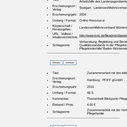
Arbeitshilfe des Landesjugendamte
Erscheinungsort :
Stuttgart : Landeswohlfahrtsverb
Verlag:
Erscheinungsjahr:
2004
Umfang / Format:
Online-Ressource
Körperschaft /
Landeswohlfahrtsverband Württem
Herausgeber:
URL : Volltext /
http://www.kvjs.de/fileadmin/dateie
Inhaltsverzeichnis:
Vorbereitung, Begleitung und Bera
Schlagworte:
Qualitätsstandards in der Pflegekin
Pflegekinderhilfe^Baden-Württemb
----------------------------------------------------------------
Titel:
Zusammenarbeit mit den leibl
Erscheinungsort :
Hamburg : PFIFF gGmbH
Verlag:
Erscheinungsjahr:
2010
Umfang / Format:
48 S.
Kommentar:
Themenheft Blickpunkt Pflege
Einband / Preis:
4,00 €
Zusammenarbeit mit der Her
Schlagworte:
Pflegefamilie
----------------------------------------------------------------