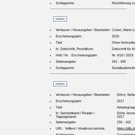
Schlagworte:
Rückführung von
----------------------------------------------------------------
Verfasser / Herausgeber / Bearbeiter:
Conen, Marie-L
Erscheinungsjahr:
2019
Titel:
Ohne Herkunftse
In: Zeitschrift, Periodikum:
Zeitschrift für 
Heft / Nr. : Erscheinungsjahr:
Nr. 9/10 / 2019
Seitenangabe:
341 - 348
Schlagworte:
Sozialisationst
----------------------------------------------------------------
Verfasser / Herausgeber / Bearbeiter:
Dörre, Stefa
Erscheinungsjahr:
2017
Titel:
Arbeitsgrupp
In: Sammelband / Reader /
Dörte Jessen
Tagungsband:
2017
Seitenangabe:
155 - 162
URL : Volltext / Inhaltsverzeichnis:
https://difu
Schlagworte:
Zusammenarb