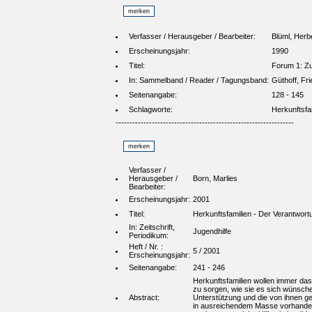
Verfasser / Herausgeber / Bearbeiter:
Blüml, Herb
Erscheinungsjahr:
1990
Titel:
Forum 1: Zu
In: Sammelband / Reader / Tagungsband:
Güthoff, Fri
Seitenangabe:
128 - 145
Schlagworte:
Herkunftsfa
----------------------------------------------------------------
Verfasser /
Herausgeber /
Born, Marlies
Bearbeiter:
Erscheinungsjahr:
2001
Titel:
Herkunftsfamilien - Der Verantwort
In: Zeitschrift,
Jugendhilfe
Periodikum:
Heft / Nr. :
5 / 2001
Erscheinungsjahr:
Seitenangabe:
241 - 246
Herkunftsfamilien wollen immer das 
zu sorgen, wie sie es sich wünsche
Abstract:
Unterstützung und die von ihnen gew
in ausreichendem Masse vorhanden i