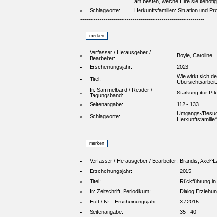
am besten, welche Hilfe sie benötig
Schlagworte:
Herkunftsfamilien: Situation und P
----------------------------------------------------------------
Verfasser / Herausgeber /
Boyle, Caroline
Bearbeiter:
Erscheinungsjahr:
2023
Wie wirkt sich de
Titel:
Übersichtsarbeit.
In: Sammelband / Reader /
Stärkung der Pfl
Tagungsband:
Seitenangabe:
112 - 133
Umgangs-/Besuch
Schlagworte:
Herkunftsfamilie^
----------------------------------------------------------------
Verfasser / Herausgeber / Bearbeiter:
Brandis, Axel^L
Erscheinungsjahr:
2015
Titel:
Rückführung in 
In: Zeitschrift, Periodikum:
Dialog Erziehun
Heft / Nr. : Erscheinungsjahr:
3 / 2015
Seitenangabe:
35 - 40