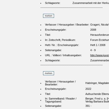
Schlagworte:
Zusammenarbeit mit der Herkun
----------------------------------------------------------------
Verfasser / Herausgeber / Bearbeiter:
Gragert, Nicola
Erscheinungsjahr:
2008
Titel:
Herausforderung
In: Zeitschrift, Periodikum:
Forum Erziehun
Heft / Nr. : Erscheinungsjahr:
Heft 1 / 2008
Seitenangabe:
4 - 9
URL : Volltext / Inhaltsangaben:
http://www.juve
Schlagworte:
Zusammenarbeit 
----------------------------------------------------------------
Verfasser / Herausgeber /
Habringer, Magdale
Bearbeiter:
Erscheinungsjahr:
2022
Titel:
Aufsuchende Eltema
In: Sammelband / Reader /
Berger, Fred u. a. [
Tagungsband:
Verlag Barbara Budr
Seitenangabe:
391 -