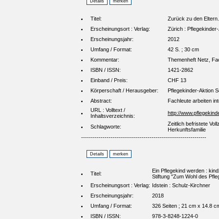
Titel:
Zurück zu den Eltern. 
Erscheinungsort : Verlag:
Zürich : Pflegekinder
Erscheinungsjahr:
2012
Umfang / Format:
42 S. ; 30 cm
Kommentar:
Themenheft Netz, Fach
ISBN / ISSN:
1421-2862
Einband / Preis:
CHF 13
Körperschaft / Herausgeber:
Pflegekinder-Aktion 
Abstract:
Fachleute arbeiten int
URL : Volltext /
http://www.pflegeki
Inhaltsverzeichnis:
Zeitlich befristete V
Schlagworte:
Herkunftsfamilie
----------------------------------------------------------------
Ein Pflegekind werden : kin
Titel:
Stiftung "Zum Wohl des Pfle
Erscheinungsort : Verlag:
Idstein : Schulz-Kirchner
Erscheinungsjahr:
2018
Umfang / Format:
326 Seiten ; 21 cm x 14.8 c
ISBN / ISSN:
978-3-8248-1224-0