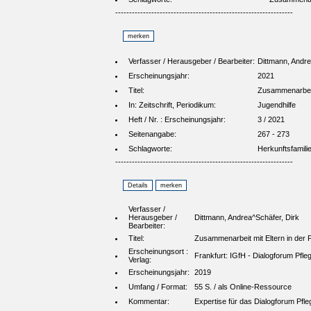
----------------------------------------------------------------
Verfasser / Herausgeber / Bearbeiter:
Dittmann, Andr
Erscheinungsjahr:
2021
Titel:
Zusammenarbeit 
In: Zeitschrift, Periodikum:
Jugendhilfe
Heft / Nr. : Erscheinungsjahr:
3 / 2021
Seitenangabe:
267 - 273
Schlagworte:
Herkunftsfamili
----------------------------------------------------------------
Verfasser /
Herausgeber /
Dittmann, Andrea^Schäfer, Dirk
Bearbeiter:
Titel:
Zusammenarbeit mit Eltern in der 
Erscheinungsort :
Frankfurt: IGfH - Dialogforum Pfleg
Verlag:
Erscheinungsjahr:
2019
Umfang / Format:
55 S. / als Online-Ressource
Kommentar:
Expertise für das Dialogforum Pfle