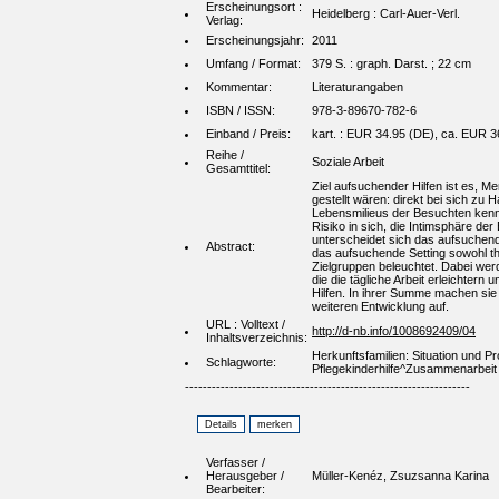
Erscheinungsort :
Heidelberg : Carl-Auer-Verl.
Verlag:
Erscheinungsjahr:
2011
Umfang / Format:
379 S. : graph. Darst. ; 22 cm
Kommentar:
Literaturangaben
ISBN / ISSN:
978-3-89670-782-6
Einband / Preis:
kart. : EUR 34.95 (DE), ca. EUR 3
Reihe /
Soziale Arbeit
Gesamttitel:
Ziel aufsuchender Hilfen ist es, M
gestellt wären: direkt bei sich z
Lebensmilieus der Besuchten kenne
Risiko in sich, die Intimsphäre d
unterscheidet sich das aufsuchende
Abstract:
das aufsuchende Setting sowohl the
Zielgruppen beleuchtet. Dabei wer
die die tägliche Arbeit erleichter
Hilfen. In ihrer Summe machen sie 
weiteren Entwicklung auf.
URL : Volltext /
http://d-nb.info/1008692409/04
Inhaltsverzeichnis:
Herkunftsfamilien: Situation und
Schlagworte:
Pflegekinderhilfe^Zusammenarbeit
----------------------------------------------------------------
Verfasser /
Herausgeber /
Müller-Kenéz, Zsuzsanna Karina
Bearbeiter: