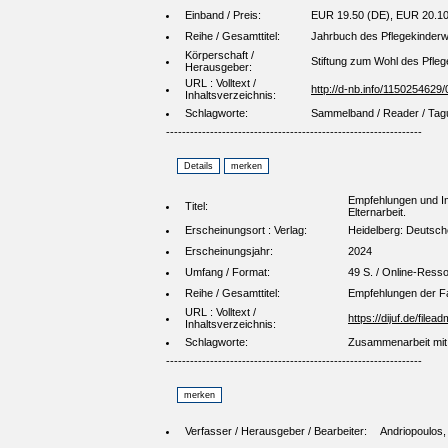
Einband / Preis:
EUR 19.50 (DE), EUR 20.10
Reihe / Gesamttitel:
Jahrbuch des Pflegekinder
Körperschaft /
Stiftung zum Wohl des Pfle
Herausgeber:
URL : Volltext /
http://d-nb.info/1150254629/
Inhaltsverzeichnis:
Schlagworte:
Sammelband / Reader / Tagu
----------------------------------------------------------------
Empfehlungen und Im
Titel:
Elternarbeit.
Erscheinungsort : Verlag:
Heidelberg: Deutsche
Erscheinungsjahr:
2024
Umfang / Format:
49 S. / Online-Ress
Reihe / Gesamttitel:
Empfehlungen der 
URL : Volltext /
https://dijuf.de/fil
Inhaltsverzeichnis:
Schlagworte:
Zusammenarbeit mit 
----------------------------------------------------------------
Verfasser / Herausgeber / Bearbeiter:
Andriopoulos, 