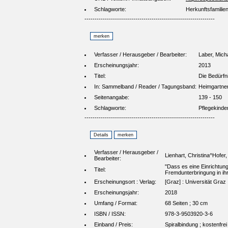
Schlagworte:
Herkunftsfamilie
----------------------------------------------------------------
Verfasser / Herausgeber / Bearbeiter:
Laber, Mich
Erscheinungsjahr:
2013
Titel:
Die Bedürfni
In: Sammelband / Reader / Tagungsband:
Heimgartner
Seitenangabe:
139 - 150
Schlagworte:
Pflegekinde
----------------------------------------------------------------
Verfasser / Herausgeber /
Lienhart, Christina^Hofer,
Bearbeiter:
"Dass es eine Einrichtung
Titel:
Fremdunterbringung in ih
Erscheinungsort : Verlag:
[Graz] : Universität Graz
Erscheinungsjahr:
2018
Umfang / Format:
68 Seiten ; 30 cm
ISBN / ISSN:
978-3-9503920-3-6
Einband / Preis:
Spiralbindung ; kostenfrei