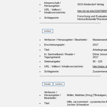
Körperschaft /
SOS-Kinderdorf-Verlag
Herausgeber:
URL : Volltext /
http://d-nb.info/11607689
Inhaltsverzeichnis:
Forschung und Evaluation
Schlagworte:
Herkunftsfamilie^Rückke
----------------------------------------------------------------
Verfasser / Herausgeber / Bearbeiter:
Maslanowski
Erscheinungsjahr:
2017
Titel:
Arbeitsgrupp
In: Sammelband / Reader /
Dörte Jessen
Tagungsband:
2017
Seitenangabe:
95 - 103
URL : Volltext / Inhaltsverzeichnis:
http://edoc
Schlagworte:
Zusammenarb
----------------------------------------------------------------
Verfasser /
Herausgeber /
Müller, Matthias [Hrsg.]^Bräutigam
Bearbeiter:
Hilfe, sie kommen! : systemische A
Titel:
Jochen Schweitzer