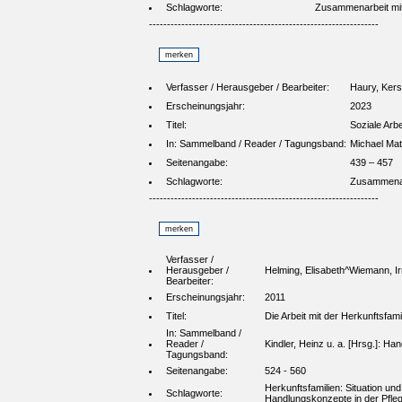
Schlagworte:
Zusammenarbeit mit 
----------------------------------------------------------------
Verfasser / Herausgeber / Bearbeiter:
Haury, Kers
Erscheinungsjahr:
2023
Titel:
Soziale Arbe
In: Sammelband / Reader / Tagungsband:
Michael Mat
Seitenangabe:
439 – 457
Schlagworte:
Zusammenarb
----------------------------------------------------------------
Verfasser /
Herausgeber /
Helming, Elisabeth^Wiemann, I
Bearbeiter:
Erscheinungsjahr:
2011
Titel:
Die Arbeit mit der Herkunftsfamil
In: Sammelband /
Reader /
Kindler, Heinz u. a. [Hrsg.]: H
Tagungsband:
Seitenangabe:
524 - 560
Herkunftsfamilien: Situation u
Schlagworte:
Handlungskonzepte in der Pfleg