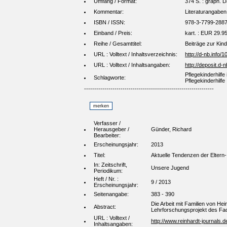
Umfang / Format:
374 S. : graph. D
Kommentar:
Literaturangaben
ISBN / ISSN:
978-3-7799-2887
Einband / Preis:
kart. : EUR 29.95
Reihe / Gesamttitel:
Beiträge zur Kin
URL : Volltext / Inhaltsverzeichnis:
http://d-nb.info
URL : Volltext / Inhaltsangaben:
http://deposit.
Pflegekinderhilf
Schlagworte:
Pflegekinderhilfe
----------------------------------------------------------------
Verfasser /
Herausgeber /
Günder, Richard
Bearbeiter:
Erscheinungsjahr:
2013
Titel:
Aktuelle Tendenzen der Eltern-
In: Zeitschrift,
Unsere Jugend
Periodikum:
Heft / Nr. :
9 / 2013
Erscheinungsjahr:
Seitenangabe:
383 - 390
Die Arbeit mit Familien von Hei
Abstract:
Lehrforschungsprojekt des Fa
URL : Volltext /
http://www.reinhardt-journals.d
Inhaltsangaben: