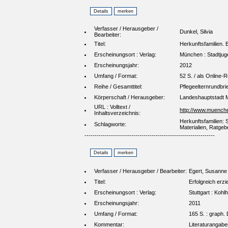
Verfasser / Herausgeber /
Dunkel, Silvia
Bearbeiter:
Titel:
Herkunftsfamilien.
Erscheinungsort : Verlag:
München : Stadtju
Erscheinungsjahr:
2012
Umfang / Format:
52 S. / als Online-
Reihe / Gesamttitel:
Pflegeelternrundbrie
Körperschaft / Herausgeber:
Landeshauptstadt M
URL : Volltext /
http://www.muenchen
Inhaltsverzeichnis:
Herkunftsfamilien: 
Schlagworte:
Materialien, Ratgeb
----------------------------------------------------------------
Verfasser / Herausgeber / Bearbeiter:
Egert, Susanne
Titel:
Erfolgreich erzi
Erscheinungsort : Verlag:
Stuttgart : Koh
Erscheinungsjahr:
2011
Umfang / Format:
165 S. : graph. 
Kommentar:
Literaturangabe