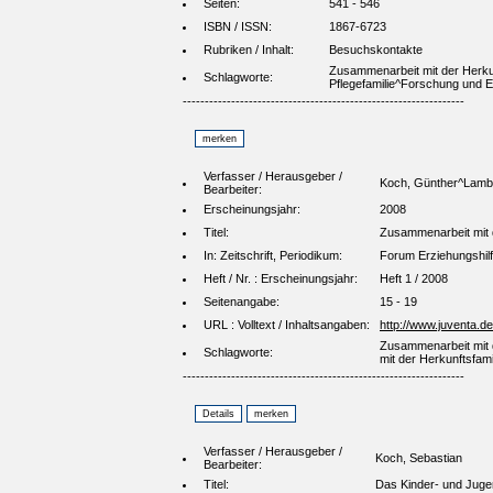
Seiten:
541 - 546
ISBN / ISSN:
1867-6723
Rubriken / Inhalt:
Besuchskontakte
Zusammenarbeit mit der Herk
Schlagworte:
Pflegefamilie^Forschung und Ev
----------------------------------------------------------------
Verfasser / Herausgeber /
Koch, Günther^Lamba
Bearbeiter:
Erscheinungsjahr:
2008
Titel:
Zusammenarbeit mit 
In: Zeitschrift, Periodikum:
Forum Erziehungshil
Heft / Nr. : Erscheinungsjahr:
Heft 1 / 2008
Seitenangabe:
15 - 19
URL : Volltext / Inhaltsangaben:
http://www.juventa.d
Zusammenarbeit mit d
Schlagworte:
mit der Herkunftsfami
----------------------------------------------------------------
Verfasser / Herausgeber /
Koch, Sebastian
Bearbeiter:
Titel:
Das Kinder- und Jugen