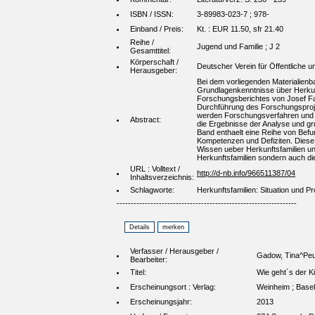
ISBN / ISSN:
3-89983-023-7 ; 978-
Einband / Preis:
Kt. : EUR 11.50, sfr 21.40
Reihe /
Jugend und Familie ; J 2
Gesamttitel:
Körperschaft /
Deutscher Verein für Öffentliche 
Herausgeber:
Bei dem vorliegenden Materialienb
Grundlagenkenntnisse über Herkunft
Forschungsberichtes von Josef F
Durchführung des Forschungsproje
werden Forschungsverfahren und -
Abstract:
die Ergebnisse der Analyse und gru
Band enthaelt eine Reihe von Befu
Kompetenzen und Defiziten. Diese 
Wissen ueber Herkunftsfamilien un
Herkunftsfamilien sondern auch die
URL : Volltext /
http://d-nb.info/966511387/04
Inhaltsverzeichnis:
Schlagworte:
Herkunftsfamilien: Situation und 
----------------------------------------------------------------
Verfasser / Herausgeber /
Gadow, Tina^Peuc
Bearbeiter:
Titel:
Wie geht´s der K
Erscheinungsort : Verlag:
Weinheim ; Basel
Erscheinungsjahr:
2013