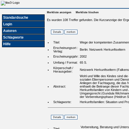
Merkliste anzeigen
Merkliste löschen
Standardsuche
Es wurden 108 Treffer gefunden. Die Kurzanzeige der Erg
Login
Autoren
Schlagworte
Titel:
Wege der kompetenten Zusammenarb
Hilfe
Erscheinungsort :
Berlin: Netzwerk Herkunftseltern
Verlag:
Erscheinungsjahr:
2002
Umfang / Format:
65 S.
Körperschaft /
Netzwerk Herkunftseltern (Falken
Herausgeber:
Wohl und Wille des Kindes sind di
sozialen Elternpersonen und Diens
Anliegen der Fachtagung, die das 
Abstract:
enthaelt die Beitraege dieser Fac
Herkunftsfamilien von Kindern und
Umgangsrecht (Gundula Wichmann); 
der Vorbereitungsphase (Heidrun Sau
Schlagworte:
Herkunftsfamilien: Situation und 
----------------------------------------------------------------
Vorbereitung, Beratung und Unterst
Titel: