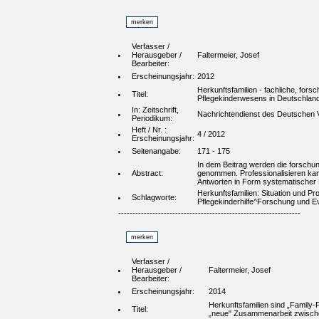
Verfasser /
Herausgeber /
Faltermeier, Josef
Bearbeiter:
Erscheinungsjahr:
2012
Herkunftsfamilien - fachliche, for
Titel:
Pflegekinderwesens in Deutschland
In: Zeitschrift,
Nachrichtendienst des Deutschen Ve
Periodikum:
Heft / Nr. :
4 / 2012
Erscheinungsjahr:
Seitenangabe:
171 - 175
In dem Beitrag werden die forschun
Abstract:
genommen. Professionalisieren kan
Antworten in Form systematischer 
Herkunftsfamilien: Situation und P
Schlagworte:
Pflegekinderhilfe^Forschung und Eva
----------------------------------------------------------------
Verfasser /
Herausgeber /
Faltermeier, Josef
Bearbeiter:
Erscheinungsjahr:
2014
Herkunftsfamilien sind „Family-
Titel:
„neue" Zusammenarbeit zwischen