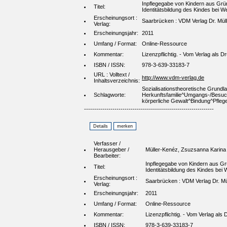
Inpflegegabe von Kindern aus Grün
Titel:
Identitätsbildung des Kindes bei 
Erscheinungsort :
Saarbrücken : VDM Verlag Dr. Müll
Verlag:
Erscheinungsjahr:
2011
Umfang / Format:
Online-Ressource
Kommentar:
Lizenzpflichtig. - Vom Verlag als
ISBN / ISSN:
978-3-639-33183-7
URL : Volltext /
http://www.vdm-verlag.de
Inhaltsverzeichnis:
Sozialisationstheoretische Grundl
Schlagworte:
Herkunftsfamilie^Umgangs-/Besuch
körperliche Gewalt^Bindung^Pflege
----------------------------------------------------------------
Verfasser /
Herausgeber /
Müller-Kenéz, Zsuzsanna Karina
Bearbeiter:
Inpflegegabe von Kindern aus Grü
Titel:
Identitätsbildung des Kindes bei
Erscheinungsort :
Saarbrücken : VDM Verlag Dr. Mü
Verlag:
Erscheinungsjahr:
2011
Umfang / Format:
Online-Ressource
Kommentar:
Lizenzpflichtig. - Vom Verlag al
ISBN / ISSN:
978-3-639-33183-7