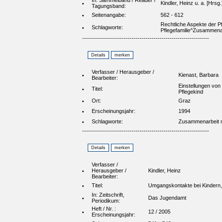
In: Sammelband / Reader /
Kindler, Heinz u. a. [Hrs
Tagungsband:
Seitenangabe:
562 - 612
Rechtliche Aspekte der 
Schlagworte:
Pflegefamilie^Zusammenar
----------------------------------------------------------------
Verfasser / Herausgeber /
Kienast, Barbara
Bearbeiter:
Einstellungen von 
Titel:
Pflegekind
Ort:
Graz
Erscheinungsjahr:
1994
Schlagworte:
Zusammenarbeit mit
----------------------------------------------------------------
Verfasser /
Herausgeber /
Kindler, Heinz
Bearbeiter:
Titel:
Umgangskontakte bei Kindern, 
In: Zeitschrift,
Das Jugendamt
Periodikum:
Heft / Nr. :
12 / 2005
Erscheinungsjahr: