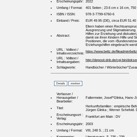
Erscheinungsjahr:
2022
Umfang / Format:
401 Seiten ; 23.6 cm x 16 cm, 750
ISBN / ISSN:
978-3-7799-6760-6
Einband / Preis:
EUR 49.95 (DE), circa EUR 51.40 
Eltern haben einen Rechtsanspruch 
Ausgrenzung und Stigmatisierung. 
Hilfen zur Erziehung und diskutiert
Abstract:
damit sie ihren Kindern Hilfe und 
Positionen, die vom ›Bundesnetzwer
Erziehungshilfen eingebracht werd
URL : Volltext /
https://www.beltz.de/fileadmin/bel
Inhaltsverzeichnis:
URL : Volltext /
http://deposit.dnb.de/cgi-bin/d
Inhaltsangaben:
Schlagworte:
Handbücher / Wörterbücher^Zusamm
----------------------------------------------------------------
Verfasser /
Herausgeber /
Faltermeier, Josef^Glinka, Hans-
Bearbeiter:
Herkunftsfamilien : empirische Be
Titel:
Jürgen Glinka ; Werner Schefold. 
Erscheinungsort :
Frankfurt am Main : DV
Verlag:
Erscheinungsjahr:
2003
Umfang / Format:
VIII, 248 S. ; 21 cm
Kommentar:
Literaturverz. S. 236 - 239