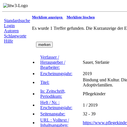
Merkliste anzeigen
Merkliste löschen
Standardsuche
Login
Es wurde 1 Treffer gefunden. Die Kurzanzeige der E
Autoren
Schlagworte
Hilfe
Verfasser /
Herausgeber /
Sauer, Stefanie
Bearbeiter:
Erscheinungsjahr:
2019
Bindung und Kultur. Die
Titel:
Adoptivfamilien.
In: Zeitschrift,
Pflegekinder
Periodikum:
Heft / Nr. :
1 / 2019
Erscheinungsjahr:
Seitenangabe:
32 - 39
URL : Volltext /
https://www.pflegekinde
Inhaltsangaben: