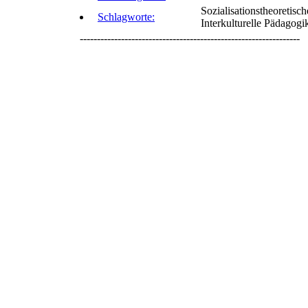
Sozialisationstheoretis
Schlagworte:
Interkulturelle Pädagogi
----------------------------------------------------------------