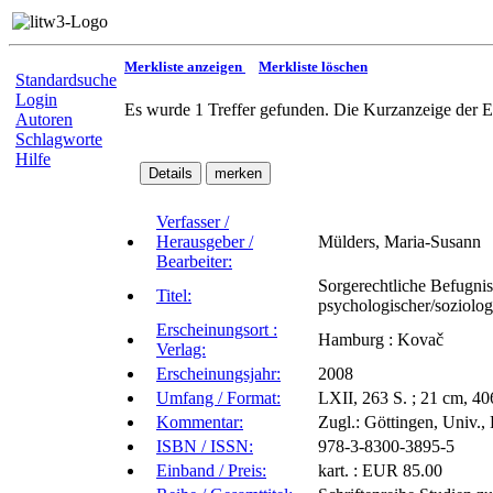
Merkliste anzeigen
Merkliste löschen
Standardsuche
Login
Es wurde 1 Treffer gefunden. Die Kurzanzeige der E
Autoren
Schlagworte
Hilfe
Verfasser /
Herausgeber /
Mülders, Maria-Susann
Bearbeiter:
Sorgerechtliche Befugniss
Titel:
psychologischer/soziolog
Erscheinungsort :
Hamburg : Kovač
Verlag:
Erscheinungsjahr:
2008
Umfang / Format:
LXII, 263 S. ; 21 cm, 406
Kommentar:
Zugl.: Göttingen, Univ., 
ISBN / ISSN:
978-3-8300-3895-5
Einband / Preis:
kart. : EUR 85.00