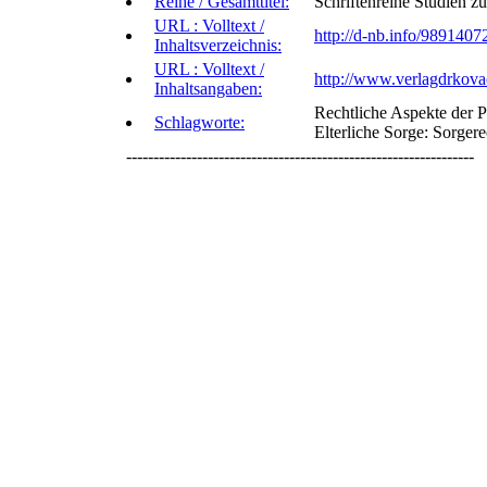
Reihe / Gesamttitel:
Schriftenreihe Studien z
URL : Volltext /
http://d-nb.info/9891407
Inhaltsverzeichnis:
URL : Volltext /
http://www.verlagdrkov
Inhaltsangaben:
Rechtliche Aspekte der P
Schlagworte:
Elterliche Sorge: Sorgere
----------------------------------------------------------------