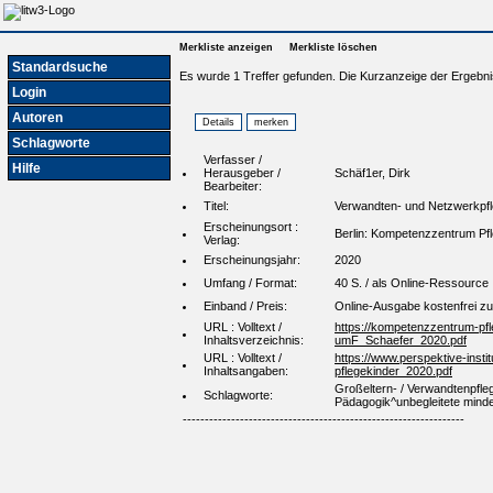
Merkliste anzeigen
Merkliste löschen
Standardsuche
Es wurde 1 Treffer gefunden. Die Kurzanzeige der Ergebni
Login
Autoren
Schlagworte
Verfasser /
Hilfe
Herausgeber /
Schäf1er, Dirk
Bearbeiter:
Titel:
Verwandten- und Netzwerkpfleg
Erscheinungsort :
Berlin: Kompetenzzentrum Pfl
Verlag:
Erscheinungsjahr:
2020
Umfang / Format:
40 S. / als Online-Ressource
Einband / Preis:
Online-Ausgabe kostenfrei zu
URL : Volltext /
https://kompetenzzentrum-pfl
Inhaltsverzeichnis:
umF_Schaefer_2020.pdf
URL : Volltext /
https://www.perspektive-ins
Inhaltsangaben:
pflegekinder_2020.pdf
Großeltern- / Verwandtenpflege
Schlagworte:
Pädagogik^unbegleitete minde
----------------------------------------------------------------