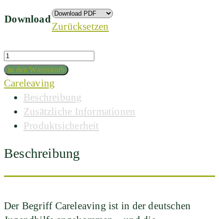
Download
Zurücksetzen
Quantity
in den Warenkorb
Tag:
Careleaving
Beschreibung
Zusätzliche Informationen
Produktsicherheit
Beschreibung
Der Begriff Careleaving ist in der deutschen