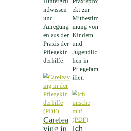
Hintergru
Praxisproj
ndwissen
ekt zur
und
Mitbestim
Anregung
mung von
en aus der
Kindern
Praxis der
und
Pflegekin
Jugendlic
derhilfe.
hen in
Pflegefam
ilien
Carelea
Ich
ving in