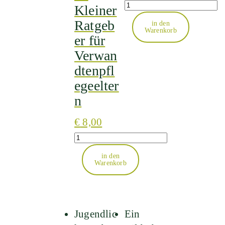
Quantity
Kleiner
Ratgeb
in den
Warenkorb
er für
Verwan
dtenpfl
egeelter
n
€
8,00
Quantity
in den
Warenkorb
Jugendlic
Ein