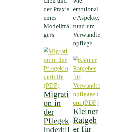
chen und
wie
der Praxis
emotional
eines
e Aspekte,
Modellträ
rund um
gers.
Verwandte
npflege
Migrati
on in
Kleiner
der
Ratgeb
Pflegek
er für
inderhil