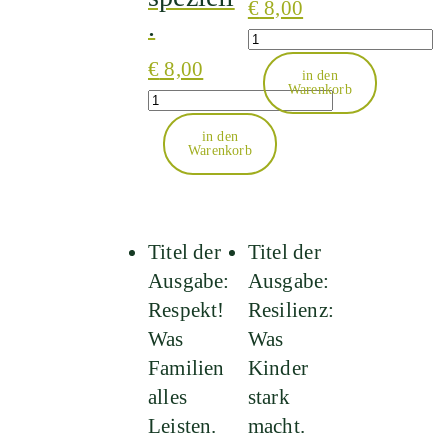
€
8,00
.
Quantity
€
8,00
in den
Warenkorb
Quantity
in den
Warenkorb
Titel der
Titel der
Ausgabe:
Ausgabe:
Respekt!
Resilienz:
Was
Was
Familien
Kinder
alles
stark
Leisten.
macht.