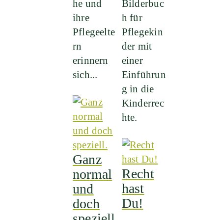
he und
Bilderbuc
ihre
h für
Pflegeelte
Pflegekin
rn
der mit
erinnern
einer
sich...
Einführun
g in die
Kinderrec
hte.
Ganz
Recht
normal
hast
und
Du!
doch
speziell