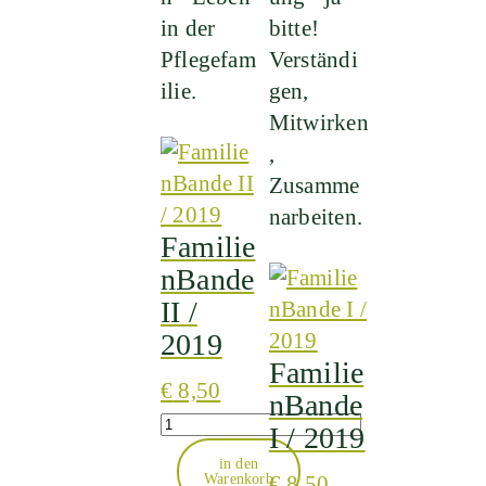
in der
bitte!
Pflegefam
Verständi
ilie.
gen,
Mitwirken
,
Zusamme
narbeiten.
Familie
nBande
II /
2019
Familie
€
8,50
nBande
Quantity
I / 2019
in den
Warenkorb
€
8,50