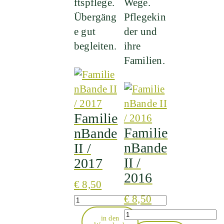
ftspflege.
Wege.
Übergäng
Pflegekin
e gut
der und
begleiten.
ihre
Familien.
Familie
Familie
nBande
nBande
II /
II /
2017
2016
€
8,50
Quantity
€
8,50
Quantity
in den