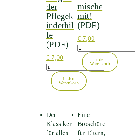
mische
der
mit!
Pflegek
(PDF)
inderhil
fe
€
7,00
(PDF)
Quantity
€
7,00
in den
Warenkorb
Quantity
in den
Warenkorb
Dieses
Produkt
weist
Der
Eine
mehrere
Klassiker
Broschüre
Varianten
für alles
für Eltern,
auf.