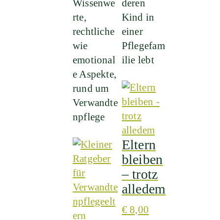
Wissenwe
deren
Die
rte,
Kind in
Optionen
rechtliche
einer
können
wie
Pflegefam
auf
emotional
ilie lebt
der
e Aspekte,
Produktseite
rund um
gewählt
Verwandte
werden
npflege
Eltern
bleiben
– trotz
alledem
€
8,00