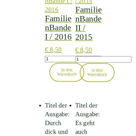
Familie
Familie
nBande
nBande
II /
I / 2016
2015
€
8,50
€
8,50
Quantity
Quantity
in den
in den
Warenkorb
Warenkorb
Titel der
Titel der
Ausgabe:
Ausgabe:
Durch
Es geht
dick und
auch