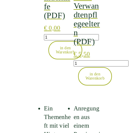
Verwan
fe
dtenpfl
(PDF)
egeelter
€
0,00
n
Quantity
(PDF)
in den
Warenkorb
€
5,50
Quantity
in den
Warenkorb
Ein
Anregung
Themenhe
en aus
ft mit viel
einem