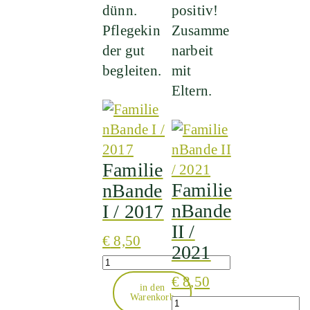
dünn.
positiv!
Pflegekin
Zusamme
der gut
narbeit
begleiten.
mit
Eltern.
Familie
Familie
nBande
nBande
I / 2017
II /
€
8,50
2021
Quantity
€
8,50
in den
Warenkorb
Quantity