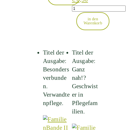
Quantity
in den
Warenkorb
Titel der
Titel der
Ausgabe:
Ausgabe:
Besonders
Ganz
verbunde
nah!?
n.
Geschwist
Verwandte
er in
npflege.
Pflegefam
ilien.